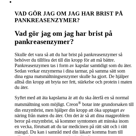
VAD GÖR JAG OM JAG HAR BRIST PÅ
PANKREASENZYMER?
Vad gör jag om jag har brist på
pankreasenzymer?
Skulle det vara så att du har brist på pankreasenzymer så
behöver du tillföra det till din kropp för att må bättre.
Pankreasenzymen tas i form av kapslar samtidigt som du äter.
Sedan verkar enzymerna i dina tarmar, på samma sätt som
dina egna matsmältningsenzymer skulle ha gjort. De hjälper
alltså din kropp att bryta ner fett, stärkelse och protein i maten
du äter.
Syftet med att äta kapslarna är att du ska återfå en så normal
®
matsmältning som möjligt. Creon
botar inte grundorsaken till
din enzymbrist, men hjälper din kropp att öka upptaget av
näring från maten du äter. Om det är så att dina magproblem
beror på enzymbrist, så kommer symtomen att minska inom
en vecka, förutsatt att du tar medicinen på rätt sätt och i rätt
mängd. Du kan i samråd med din läkare komma fram till