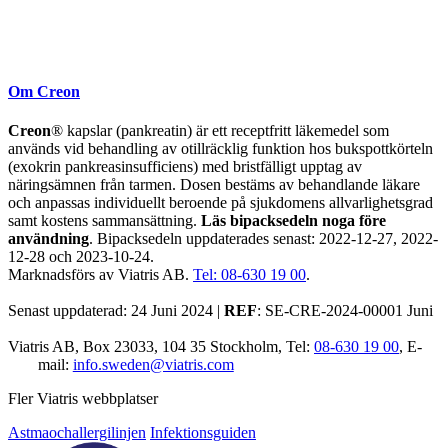
Om Creon
Creon
® kapslar (pankreatin) är ett receptfritt läkemedel som
används vid behandling av otillräcklig funktion hos bukspottkörteln
(exokrin pankreasinsufficiens) med bristfälligt upptag av
näringsämnen från tarmen. Dosen bestäms av behandlande läkare
och anpassas individuellt beroende på sjukdomens allvarlighetsgrad
samt kostens sammansättning.
Läs bipacksedeln noga före
användning
. Bipacksedeln uppdaterades senast: 2022-12-27, 2022-
12-28 och 2023-10-24.
Marknadsförs av Viatris AB.
Tel: 08-630 19 00
.
Senast uppdaterad: 24 Juni 2024 |
REF
: SE-CRE-2024-00001 Juni
Viatris AB, Box 23033, 104 35 Stockholm, Tel:
08-630 19 00
, E-
mail:
info.sweden@viatris.com
Fler Viatris webbplatser
Astmaochallergilinjen
Infektionsguiden