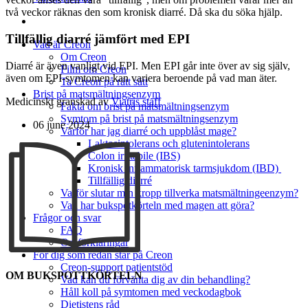
två veckor räknas den som kronisk diarré. Då ska du söka hjälp.
Tillfällig diarré jämfört med EPI
Vad är Creon
Om Creon
Diarré är även vanligt vid EPI. Men EPI går inte över av sig själv,
Film om Creon
även om EPI-symtomen kan variera beroende på vad man äter.
Ta Creon på rätt sätt
Brist på matsmältningsenzym
Medicinskt granskad av
Viatris staff
Fakta om brist på matsmältningsenzym
Symtom på brist på matsmältningsenzym
06 june 2024
Varför har jag diarré och uppblåst mage?
Laktosintolerans och glutenintolerans
Colon irritabile (IBS)
Kronisk inflammatorisk tarmsjukdom (IBD)
Tillfällig diarré
Varför slutar min kropp tillverka matsmältningeenzym?
Vad har bukspotkörteln med magen att göra?
Frågor och svar
FAQ
Ordförklaringar
För dig som redan står på Creon
Creon-support patientstöd
OM BUKSPOTTKÖRTELN
Vad kan du förvänta dig av din behandling?
Håll koll på symtomen med veckodagbok
Dietistens råd