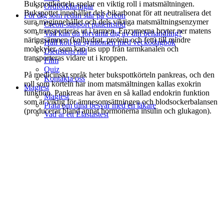
Bukspottkörteln spelar en viktig roll i matsmältningen.
Ordförklaringar
Bukspottet innehåller dels bikarbonat för att neutralisera det
För dig som redan står på Creon
sura maginnehållet och dels viktiga matsmältningsenzymer
Creon-support patientstöd
som transporteras ut i tarmen. Enzymerna bryter ner matens
Vad kan du förvänta dig av din behandling?
näringsämnen (kolhydrat, protein och fett) till mindre
Håll koll på symtomen med veckodagbok
molekyler, som kan tas upp från tarmkanalen och
Dietistens råd
transporteras vidare ut i kroppen.
Film
Quiz
På medicinskt språk heter bukspottkörteln pankreas, och den
Kontakta oss
roll som körteln har inom matsmältningen kallas exokrin
Magtest
funktion. Pankreas har även en så kallad endokrin funktion
Magtest
som är viktig för ämnesomsättningen och blodsockerbalansen
Prata om dina besvär med en läkare
(producerar bland annat hormonerna insulin och glukagon).
Vad är ett Elastastest