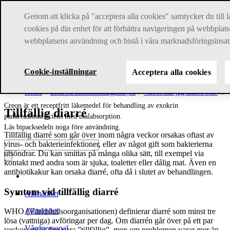
Genom att klicka på "acceptera alla cookies" samtycker du till l
cookies på din enhet för att förbättra navigeringen på webbplats
webbplatsens användning och bistå i våra marknadsföringsinsat
Creon är ett receptfritt läkemedel för behandling av exokrin
Cookie-inställningar
Acceptera alla cookies
pankreasinsufficiens med malabsorption.
Läs bipacksedeln noga före användning.
Home
Brist på matsmältningsenzym
Varför har jag diarré och uppblåst mage?
Creon är ett receptfritt läkemedel för behandling av exokrin
Tillfällig diarré
pankreasinsufficiens med malabsorption.
Läs bipacksedeln noga före användning.
Tillfällig diarré som går över inom några veckor orsakas oftast av
virus- och bakterieinfektioner, eller av något gift som bakterierna
utsöndrar. Du kan smittas på många olika sätt, till exempel via
kontakt med andra som är sjuka, toaletter eller dålig mat. Även en
antibiotikakur kan orsaka diarré, ofta då i slutet av behandlingen.
Symtom vid tillfällig diarré
Allmänhet
Allmänhet
WHO (Världshälsoorganisationen) definierar diarré som minst tre
lösa (vattniga) avföringar per dag. Om diarrén går över på ett par
Vårdpersonal
veckor anses den vara ”tillfällig”, men om problemen varar mer än