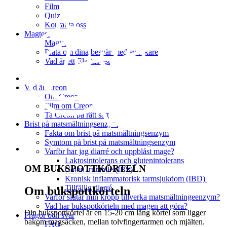
Film
Quiz
Kontakta oss
Magtest
Magtest
Prata om dina besvär med en läkare
Vad är ett Elastastest
Vad är Creon
Om Creon
Film om Creon
Ta Creon på rätt sätt
Brist på matsmältningsenzym
Fakta om brist på matsmältningsenzym
Symtom på brist på matsmältningsenzym
Varför har jag diarré och uppblåst mage?
Laktosintolerans och glutenintolerans
OM BUKSPOTTKÖRTELN
Colon irritabile (IBS)
Kronisk inflammatorisk tarmsjukdom (IBD)
Tillfällig diarré
Om bukspottkörteln
Varför slutar min kropp tillverka matsmältningeenzym?
Vad har bukspotkörteln med magen att göra?
Din bukspottkörtel är en 15-20 cm lång körtel som ligger
Frågor och svar
bakom magsäcken, mellan tolvfingertarmen och mjälten.
FAQ